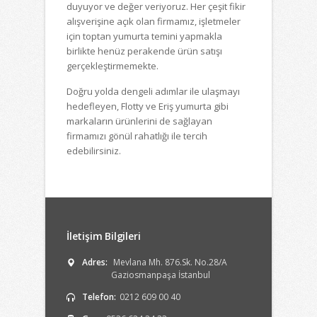
duyuyor ve değer veriyoruz. Her çeşit fikir
alışverişine açık olan firmamız, işletmeler
için toptan yumurta temini yapmakla
birlikte henüz perakende ürün satışı
gerçekleştirmemekte.
Doğru yolda dengeli adımlar ile ulaşmayı
hedefleyen, Flotty ve Eriş yumurta gibi
markaların ürünlerini de sağlayan
firmamızı gönül rahatlığı ile tercih
edebilirsiniz.
İletişim Bilgileri
Adres:
Mevlana Mh. 876.Sk. No.28/A
Gaziosmanpaşa İstanbul
Telefon:
0212 609 00 40