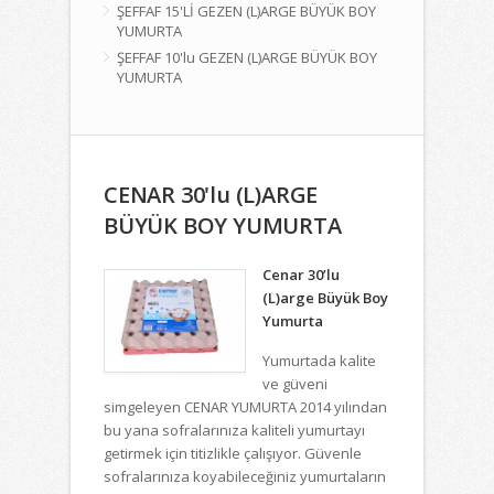
ŞEFFAF 15'Lİ GEZEN (L)ARGE BÜYÜK BOY
YUMURTA
ŞEFFAF 10'lu GEZEN (L)ARGE BÜYÜK BOY
YUMURTA
CENAR 30'lu (L)ARGE
BÜYÜK BOY YUMURTA
Cenar 30’lu
(L)arge Büyük Boy
Yumurta
Yumurtada kalite
ve güveni
simgeleyen
CENAR YUMURTA
2014 yılından
bu yana sofralarınıza kaliteli yumurtayı
getirmek için titizlikle çalışıyor. Güvenle
sofralarınıza koyabileceğiniz yumurtaların