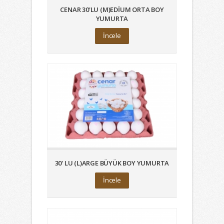
CENAR 30'LU (M)EDİUM ORTA BOY
YUMURTA
İncele
30' LU (L)ARGE BÜYÜK BOY YUMURTA
İncele