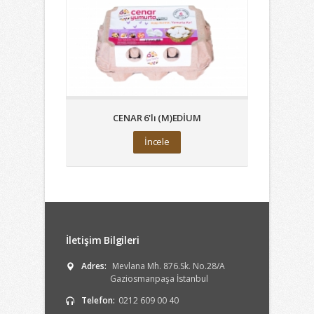
CENAR 6'lı (M)EDİUM
İncele
İletişim Bilgileri
Adres:
Mevlana Mh. 876.Sk. No.28/A
Gaziosmanpaşa İstanbul
Telefon:
0212 609 00 40